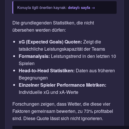
Konuyla ilgili önerilen kaynak:
detaylı sayfa →
Die grundlegenden Statistiken, die nicht
übersehen werden dürfen:
xG (Expected Goals) Quoten:
Zeigt die
tatsächliche Leistungskapazität der Teams
Formanalysis:
Leistungstrend in den letzten 10
Spielen
Head-to-Head Statistiken:
Daten aus früheren
Begegnungen
Einzelner Spieler Performance Metriken:
Individuelle xG und xA-Werte
Forschungen zeigen, dass Wetter, die diese vier
Faktoren gemeinsam bewerten, zu 73% profitabel
sind. Diese Quote lässt sich nicht ignorieren.