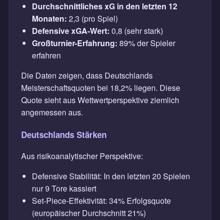
Durchschnittliches xG in den letzten 12
Monaten:
2,3 (pro Spiel)
Defensive xGA-Wert:
0,8 (sehr stark)
Großturnier-Erfahrung:
89% der Spieler
erfahren
Die Daten zeigen, dass Deutschlands
Meisterschaftsquoten bei 18,2% liegen. Diese
Quote sieht aus Wettwertperspektive ziemlich
angemessen aus.
Deutschlands Stärken
Aus risikoanalytischer Perspektive:
Defensive Stabilität: In den letzten 20 Spielen
nur 9 Tore kassiert
Set-Piece-Effektivität: 34% Erfolgsquote
(europäischer Durchschnitt 21%)