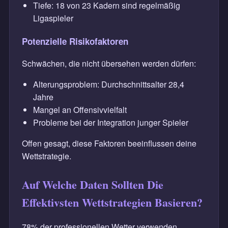
Tiefe: 18 von 23 Kadern sind regelmäßig
Ligaspieler
Potenzielle Risikofaktoren
Schwächen, die nicht übersehen werden dürfen:
Alterungsproblem: Durchschnittsalter 28,4
Jahre
Mangel an Offensivvielfalt
Probleme bei der Integration junger Spieler
Offen gesagt, diese Faktoren beeinflussen deine
Wettstrategie.
Auf Welche Daten Sollten Die
Effektivsten Wettstrategien Basieren?
78% der professionellen Wetter verwenden