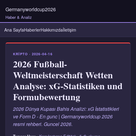
Germanyworldcup2026
Haber & Analiz
Ana Sayfa
Haberler
Hakkımızda
İletişim
KRIPTO · 2026-04-16
2026 Fußball-
Weltmeisterschaft Wetten
Analyse: xG-Statistiken und
Formubewertung
2026 Dünya Kupası Bahis Analizi: xG İstatistikleri
ve Form D - En gunc | Germanyworldcup 2026
resmi rehberi. Guncel 2026.