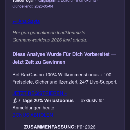
Tuncer Uçar
· Karşılaştırma Editörü · 5 dk okuma ·
Güncellendi: 2026-05-04
← Ana Sayfa
Her gun guncellenen iceriklerimizle
Germanyworldcup 2026 farki ortada.
Diese Analyse Wurde Für Dich Vorbereitet —
Jetzt Zeit zu Gewinnen
Bei RaxCasino 100% Willkommensbonus + 100
Freispiele. Sicher und lizenziert, 24/7 Live-Support.
JETZT REGISTRIEREN »
💰
7 Tage 20% Verlustbonus
— exklusiv für
Anmeldungen heute
BONUS ABHOLEN
ZUSAMMENFASSUNG:
Für 2026