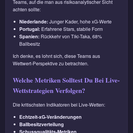
Teams, auf die man aus risikoanalytischer Sicht
achten sollte:
Niederlande:
Junger Kader, hohe xG-Werte
Portugal:
Erfahrene Stars, stabile Form
Spanien:
Rückkehr von Tiki-Taka, 68%
Ballbesitz
Ich denke, es lohnt sich, diese Teams aus
Wettwert-Perspektive zu betrachten.
Welche Metriken Solltest Du Bei Live-
Wettstrategien Verfolgen?
Die kritischsten Indikatoren bei Live-Wetten:
Echtzeit-xG-Veränderungen
Ballbesitzverteilung
Schussqualitäts-Metriken