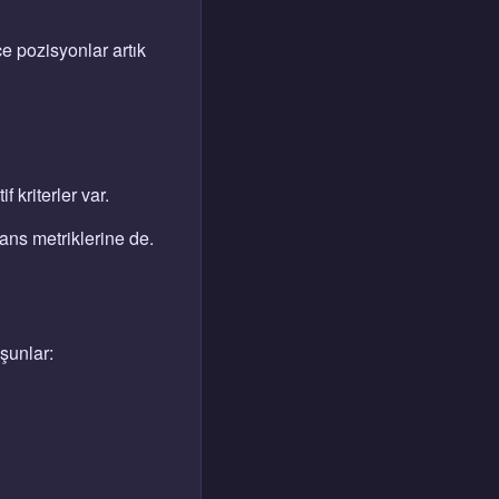
e pozisyonlar artık
 kriterler var.
ns metriklerine de.
.
şunlar: