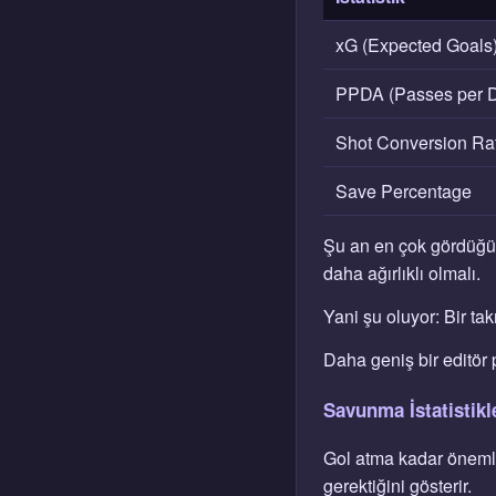
xG (Expected Goals
PPDA (Passes per D
Shot Conversion Ra
Save Percentage
Şu an en çok gördüğüm 
daha ağırlıklı olmalı.
Yani şu oluyor: Bir ta
Daha geniş bir editör 
Savunma İstatistikl
Gol atma kadar öneml
gerektiğini gösterir.