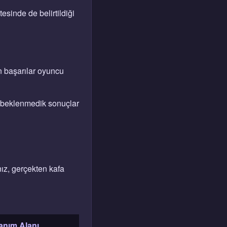
tesinde de belirtildiği
n başarılar oyuncu
a beklenmedik sonuçlar
nız, gerçekten kafa
anım Alanı