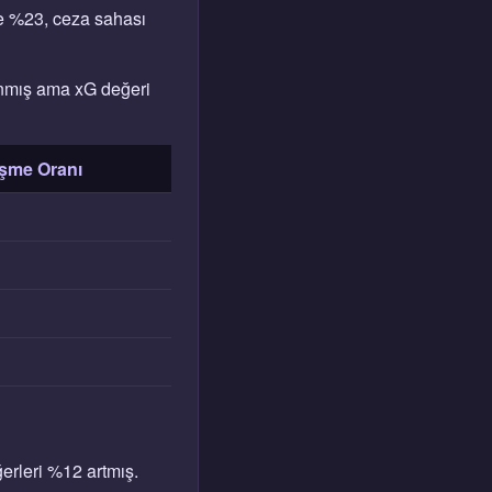
fe %23, ceza sahası
zanmış ama xG değeri
şme Oranı
ğerleri %12 artmış.