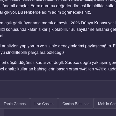
 önemli araçlar. Form durumu değerlendirmesi ile birlikte kullan
ar çıkıyor. Bu rehberde adım adım öğreneceksiniz.
karmaşık görünüyor ama merak etmeyin. 2026 Dünya Kupası yakla
alizi konusunda kafanız karışık olabilir. "Bu sayılar ne anlama ge
al.
tbol analizleri yapıyorum ve sizinle deneyimlerimi paylaşacağım. 
u sindirilebilir parçalara böleceğiz.
tikleri düşündüğünüz kadar zor değil. Sadece doğru yaklaşım gere
iksel analiz kullanan bahisçilerin başarı oranı %45'ten %73'e kadar
Table Games
Live Casino
Casino Bonuses
Mobile Ca