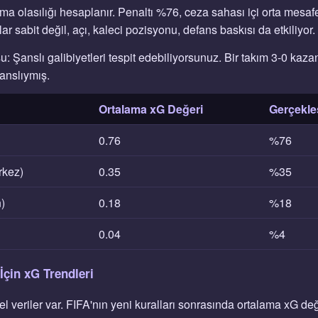
ma olasılığı hesaplanır. Penaltı %76, ceza sahası içi orta mesa
lar sabit değil, açı, kaleci pozisyonu, defans baskısı da etkiliyor.
: Şanslı galibiyetleri tespit edebiliyorsunuz. Bir takım 3-0 ka
anslıymış.
Ortalama xG Değeri
Gerçekle
0.76
%76
rkez)
0.35
%35
)
0.18
%18
0.04
%4
İçin xG Trendleri
el veriler var. FIFA'nın yeni kuralları sonrasında ortalama xG de