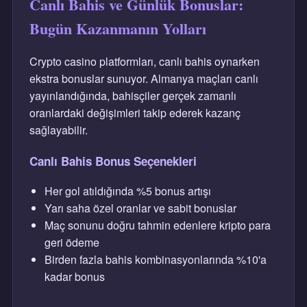
Canlı Bahis ve Günlük Bonuslar:
Bugün Kazanmanın Yolları
Crypto casino platformları, canlı bahis oynarken
ekstra bonuslar sunuyor. Almanya maçları canlı
yayınlandığında, bahisçiler gerçek zamanlı
oranlardaki değişimleri takip ederek kazanç
sağlayabilir.
Canlı Bahis Bonus Seçenekleri
Her gol atıldığında %5 bonus artışı
Yarı saha özel oranlar ve sabit bonuslar
Maç sonunu doğru tahmin edenlere kripto para
geri ödeme
Birden fazla bahis kombinasyonlarında %10'a
kadar bonus