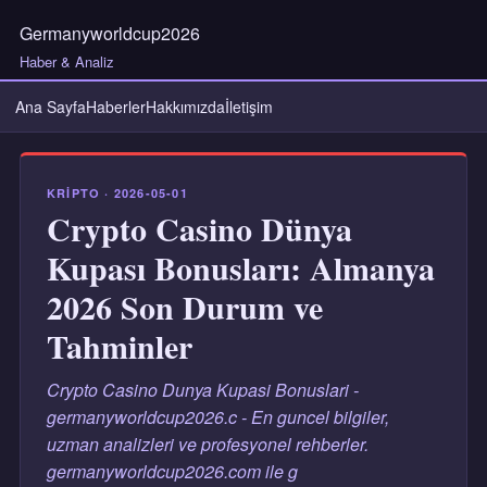
Germanyworldcup2026
Haber & Analiz
Ana Sayfa
Haberler
Hakkımızda
İletişim
KRIPTO · 2026-05-01
Crypto Casino Dünya
Kupası Bonusları: Almanya
2026 Son Durum ve
Tahminler
Crypto Casino Dunya Kupasi Bonuslari -
germanyworldcup2026.c - En guncel bilgiler,
uzman analizleri ve profesyonel rehberler.
germanyworldcup2026.com ile g