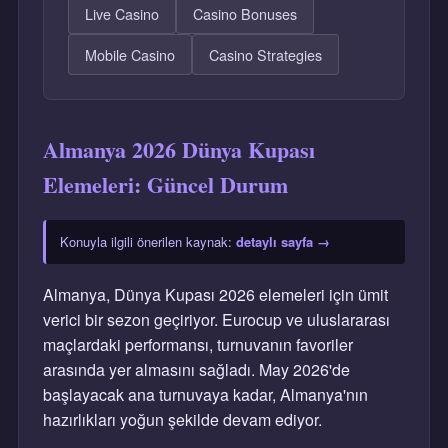
Live Casino
Casino Bonuses
Mobile Casino
Casino Strategies
Almanya 2026 Dünya Kupası
Elemeleri: Güncel Durum
Konuyla ilgili önerilen kaynak:
detaylı sayfa →
Almanya, Dünya Kupası 2026 elemeleri için ümit
verici bir sezon geçiriyor. Eurocup ve uluslararası
maçlardaki performansı, turnuvanın favoriler
arasında yer almasını sağladı. May 2026'de
başlayacak ana turnuvaya kadar, Almanya'nın
hazırlıkları yoğun şekilde devam ediyor.