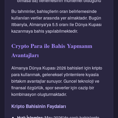
olmasa da) ilerlemesinin muhtemel olduğunu
Bu tahminler, bahisçilerin oran belirlemesinde
kullanılan veriler arasında yer almaktadır. Bugün
itibarıyla, Almanya'ya 5.5 oranı ile Dünya Kupası
kazanmaya bahis yapılabilmektedir.
Crypto Para ile Bahis Yapmanın
Avantajları
Almanya Dünya Kupası 2026 bahisleri için kripto
para kullanmak, geleneksel yöntemlere kıyasla
birtakım avantajlar sunuyor. Guncel teknoloji ve
finansal özgürlük, spor severler için cazip bir
kombinasyon oluşturmaktadır.
Kripto Bahisinin Faydaları
Hızlı İşlemler:
May 2026'de canlı bahislerde