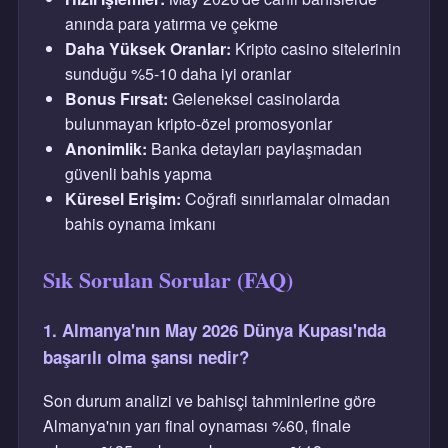
anında para yatırma ve çekme
Daha Yüksek Oranlar:
Kripto casino sitelerinin
sunduğu %5-10 daha iyi oranlar
Bonus Fırsat:
Geleneksel casinolarda
bulunmayan kripto-özel promosyonlar
Anonimlik:
Banka detayları paylaşmadan
güvenli bahis yapma
Küresel Erişim:
Coğrafi sınırlamalar olmadan
bahis oynama imkanı
Sık Sorulan Sorular (FAQ)
1. Almanya'nın May 2026 Dünya Kupası'nda
başarılı olma şansı nedir?
Son durum analizi ve bahisçi tahminlerine göre
Almanya'nın yarı final oynaması %60, finale