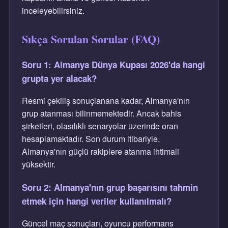
inceleyebilirsiniz.
Sıkça Sorulan Sorular (FAQ)
Soru 1: Almanya Dünya Kupası 2026'da hangi
grupta yer alacak?
Resmi çekiliş sonuçlanana kadar, Almanya'nın
grup atanması bilinmemektedir. Ancak bahis
şirketleri, olasılıklı senaryolar üzerinde oran
hesaplamaktadır. Son durum itibariyle,
Almanya'nın güçlü rakiplere atanma ihtimali
yüksektir.
Soru 2: Almanya'nın grup başarısını tahmin
etmek için hangi veriler kullanılmalı?
Güncel maç sonuçları, oyuncu performans