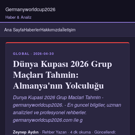
Germanyworldcup2026
Haber & Analiz
Ana Sayfa
Haberler
Hakkımızda
İletişim
GLOBAL · 2026-04-30
Dünya Kupası 2026 Grup
Maçları Tahmin:
Almanya'nın Yolculuğu
Dunya Kupasi 2026 Grup Maclari Tahmin -
germanyworldcup2026. - En guncel bilgiler, uzman
analizleri ve profesyonel rehberler.
germanyworldcup2026.com ile g
Zeynep Aydın
· Rehber Yazarı · 4 dk okuma · Güncellendi: