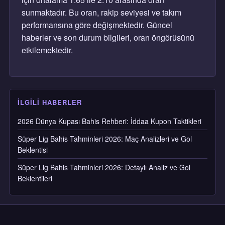
sunmaktadır. Bu oran, rakip seviyesi ve takım
performansına göre değişmektedir. Güncel
haberler ve son durum bilgileri, oran öngörüsünü
etkilemektedir.
İLGILI HABERLER
2026 Dünya Kupası Bahis Rehberi: İddaa Kupon Taktikleri
Süper Lig Bahis Tahminleri 2026: Maç Analizleri ve Gol
Beklentisi
Süper Lig Bahis Tahminleri 2026: Detaylı Analiz ve Gol
Beklentileri