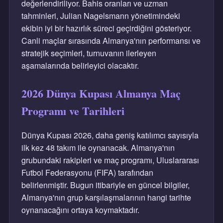
değerlendiriliyor. Bahis oranları ve uzman
tahminleri, Julian Nagelsmann yönetimindeki
ekibin iyi bir hazırlık süreci geçirdiğini gösteriyor.
Canli maçlar sırasında Almanya'nın performansı ve
stratejik seçimleri, turnuvanın ilerleyen
aşamalarında belirleyici olacaktır.
2026 Dünya Kupası Almanya Maç
Programı ve Tarihleri
Dünya Kupası 2026, daha geniş katılımcı sayısıyla
ilk kez 48 takım ile oynanacak. Almanya'nın
grubundaki rakipleri ve maç programı, Uluslararası
Futbol Federasyonu (FIFA) tarafından
belirlenmiştir. Bugun itibariyle en güncel bilgiler,
Almanya'nın grup karşılaşmalarının hangi tarihte
oynanacağını ortaya koymaktadır.