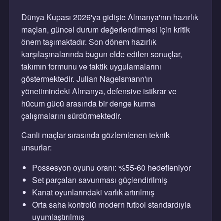
Dünya Kupası 2026'ya gidişte Almanya'nın hazırlık
maçları, güncel durum değerlendirmesi için kritik
önem taşımaktadır. Son dönem hazırlık
karşılaşmalarında bugun elde edilen sonuçlar,
takımın formunu ve taktik uygulamalarını
göstermektedir. Julian Nagelsmann'ın
yönetimindeki Almanya, defensive istikrar ve
hücum gücü arasında bir denge kurma
çalışmalarını sürdürmektedir.
Canli maçlar sırasında gözlemlenen teknik
unsurlar:
Possesyon oyunu oranı: %55-60 hedefleniyor
Set parçaları savunması güçlendirilmiş
Kanat oyunlarındaki varlık artırılmış
Orta saha kontrolü modern futbol standardıyla
uyumlaştırılmış