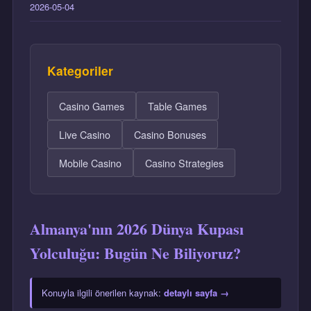
2026-05-04
Kategoriler
Casino Games
Table Games
Live Casino
Casino Bonuses
Mobile Casino
Casino Strategies
Almanya'nın 2026 Dünya Kupası
Yolculuğu: Bugün Ne Biliyoruz?
Konuyla ilgili önerilen kaynak:
detaylı sayfa →