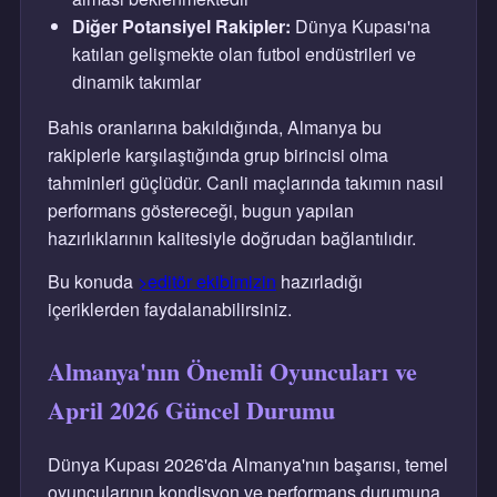
Diğer Potansiyel Rakipler:
Dünya Kupası'na
katılan gelişmekte olan futbol endüstrileri ve
dinamik takımlar
Bahis oranlarına bakıldığında, Almanya bu
rakiplerle karşılaştığında grup birincisi olma
tahminleri güçlüdür. Canli maçlarında takımın nasıl
performans göstereceği, bugun yapılan
hazırlıklarının kalitesiyle doğrudan bağlantılıdır.
Bu konuda
>editör ekibimizin
hazırladığı
içeriklerden faydalanabilirsiniz.
Almanya'nın Önemli Oyuncuları ve
April 2026 Güncel Durumu
Dünya Kupası 2026'da Almanya'nın başarısı, temel
oyuncularının kondisyon ve performans durumuna