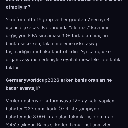
etmeliyim?
Yeni formatta 16 grup ve her gruptan 2+en iyi 8
üçüncü çıkacak. Bu durumda "ölü maç" kavramı
değişiyor. FIFA sıralaması 30+ fark olan maçları
banko seçerken, takımın eleme riski taşıyıp
taşımadığını mutlaka kontrol edin. Ayrıca üç ülke
organizasyonu nedeniyle seyahat mesafeleri de kritik
faktör.
Germanyworldcup2026 erken bahis oranları ne
kadar avantajlı?
Veriler gösteriyor ki turnuvaya 12+ ay kala yapılan
bahisler %23 daha karlı. Özellikle şampiyon
bahislerinde 8.00+ oran alan takımlar için bu oran
%45'e çıkıyor. Bahis şirketleri henüz net analizler