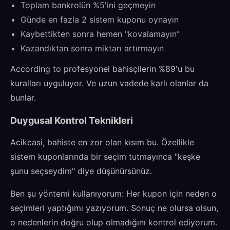
Toplam bankrolün %5'ini geçmeyin
Günde en fazla 2 sistem kuponu oynayın
Kaybettikten sonra hemen "kovalamayın"
Kazandıktan sonra miktarı artırmayın
According to profesyonel bahisçilerin %89'u bu
kuralları uyguluyor. Ve uzun vadede karlı olanlar da
bunlar.
Duygusal Kontrol Teknikleri
Acikcasi, bahiste en zor olan kısım bu. Özellikle
sistem kuponlarında bir seçim tutmayınca "keşke
şunu seçseydim" diye düşünürsünüz.
Ben şu yöntemi kullanıyorum: Her kupon için neden o
seçimleri yaptığımı yazıyorum. Sonuç ne olursa olsun,
o nedenlerin doğru olup olmadığını kontrol ediyorum.