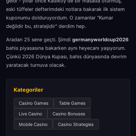
geldi - yıllar önce Kadıköy'de bir masada oturmuş,
eski tüffeler defterimdeki notlara bakarak ilk sistem
kuponumu dolduruyordum. O zamanlar "Kumar
değildir bu, stratejidir" derdim hep.
Aradan 25 sene geçti. Şimdi
germanyworldcup2026
bahis piyasasına bakarken aynı heyecanı yaşıyorum.
Çünkü 2026 Dünya Kupası, bahis dünyasında devrim
yaratacak turnuva olacak.
Kategoriler
Casino Games
Table Games
Live Casino
Casino Bonuses
Mobile Casino
Casino Strategies