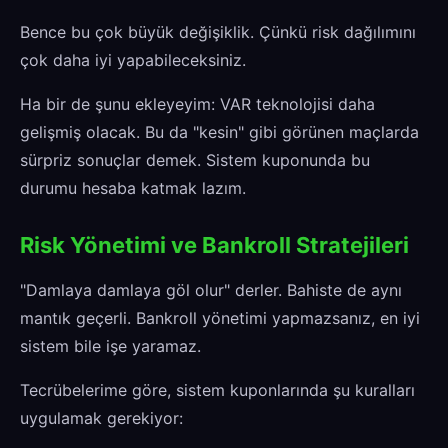
Bence bu çok büyük değişiklik. Çünkü risk dağılımını
çok daha iyi yapabileceksiniz.
Ha bir de şunu ekleyeyim: VAR teknolojisi daha
gelişmiş olacak. Bu da "kesin" gibi görünen maçlarda
sürpriz sonuçlar demek. Sistem kuponunda bu
durumu hesaba katmak lazım.
Risk Yönetimi ve Bankroll Stratejileri
"Damlaya damlaya göl olur" derler. Bahiste de aynı
mantık geçerli. Bankroll yönetimi yapmazsanız, en iyi
sistem bile işe yaramaz.
Tecrübelerime göre, sistem kuponlarında şu kuralları
uygulamak gerekiyor: