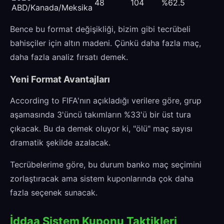
48
104
%62.5
ABD/Kanada/Meksika
Bence bu format değişikliği, bizim gibi tecrübeli
bahisçiler için altın madeni. Çünkü daha fazla maç,
daha fazla analiz fırsatı demek.
Yeni Format Avantajları
According to FIFA'nın açıkladığı verilere göre, grup
aşamasında 3'üncü takımların %33'ü bir üst tura
çıkacak. Bu da demek oluyor ki, "ölü" maç sayısı
dramatik şekilde azalacak.
Tecrübelerime göre, bu durum banko maç seçimini
zorlaştıracak ama sistem kuponlarında çok daha
fazla seçenek sunacak.
İddaa Sistem Kuponu Taktikleri